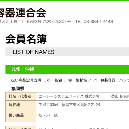
九州・沖縄
扱い商品記号説明 … 折＝折箱 ／ 杉＝板杉箱 ／ パ＝包装容器（パッ
福岡県
社名・代表者
エーシーシステムサービス 株式会社 柴田 伊智
所在地
〒812-0054 福岡市東区馬出2-21-24
扱い商品
折・パ・紙