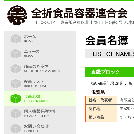
近畿ブロック
扱い商品記号説明 … 折
滋賀県
社名・代表者
有限会
所在地
〒520-
扱い商品
折・杉